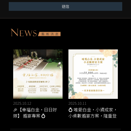
送信
2025.10.12
2025.10.11
🎉【幸福白金・日日好
💍 唯愛白金・小資成家，
嫁】 婚宴專案 💍
小桌數婚宴方案，隆重登
場 ✨