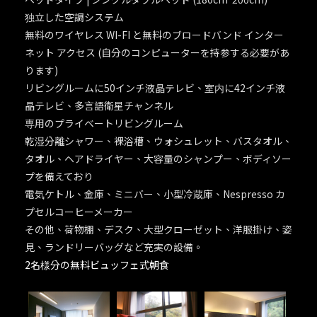
独立した空調システム
無料のワイヤレス WI-FI と無料のブロードバンド インター
ネット アクセス (自分のコンピューターを持参する必要があ
ります)
リビングルームに50インチ液晶テレビ、室内に42インチ液
晶テレビ、多言語衛星チャンネル
専用のプライベートリビングルーム
乾湿分離シャワー、裸浴槽、ウォシュレット、バスタオル、
タオル、ヘアドライヤー、大容量のシャンプー、ボディソー
プを備えており
電気ケトル、金庫、ミニバー、小型冷蔵庫、Nespresso カ
プセルコーヒーメーカー
その他、荷物棚、デスク、大型クローゼット、洋服掛け、姿
見、ランドリーバッグなど充実の設備。
2名様分の無料ビュッフェ式朝食