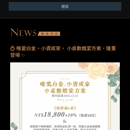
送信
💍 唯愛白金・小資成家， 小桌數婚宴方案，隆重
登場 ✨