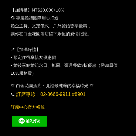
【加購禮】NT$20,000+10%
💞 專屬婚禮團隊用心打造
婚企主持、文定儀式、戶外證婚皆享優惠，
讓你在白金花園酒店留下永恆的愛情記憶。
📍【加碼好禮】
▪︎ 預定住宿享親友優惠價
▪︎ 婚後享結婚紀念日、抓周、彌月餐飲𝟗折優惠（需加原價
10%服務費）
💛 白金花園酒店・見證最純粹的幸福時光 💛
訂席專線：02-8666-9911 #8901
📞
訂席中心官方帳號