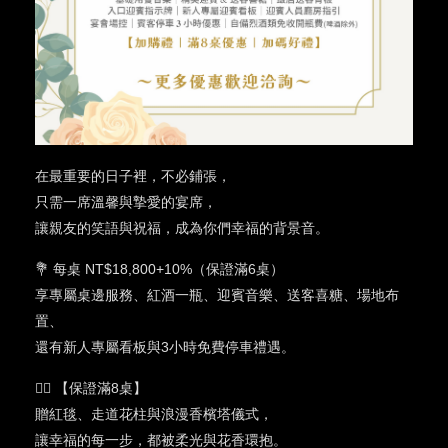
在最重要的日子裡，不必鋪張，
只需一席溫馨與摯愛的宴席，
讓親友的笑語與祝福，成為你們幸福的背景音。
💐 每桌 NT$18,800+10%（保證滿6桌）
享專屬桌邊服務、紅酒一瓶、迎賓音樂、送客喜糖、場地布
置、
還有新人專屬看板與3小時免費停車禮遇。
👰‍♀️ 【保證滿8桌】
贈紅毯、走道花柱與浪漫香檳塔儀式，
讓幸福的每一步，都被柔光與花香環抱。