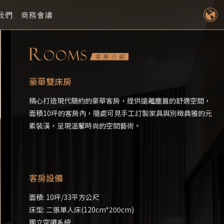
我們
商務會議
豪華雙床房
精心打造現代簡約的豪華客房，提供遠離塵囂的舒適空間，
面積10坪的客房內，隨處可見手工訂製家具與別緻典雅的元
素裝潢，呈現溫馨時尚的空間藝術。
客房設備
面積: 10坪/33平方公尺
床型: 二張單人床(120cm*200cm)
獨立空調系統