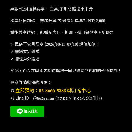
桌數/低消達標再享： 主桌招待 或 贈送乘車券
獨享超值加碼： 囍房升等 或 最高每桌再折 𝐍𝐓$𝟐,𝟎𝟎𝟎
婚後尊享禮遇： 結婚紀念日、抓周、彌月餐飲享 𝟗 折優惠
✨ 民俗平安月限定 (𝟐𝟎𝟐𝟔/𝟎𝟖/𝟏𝟑-𝟎𝟗/𝟏𝟎) 超值加贈！
✔ 贈送文定儀式
✔ 贈送戶外證婚
𝟐𝟎𝟐𝟔，白金花園酒店期待與您一同見證屬於你們的永恆時刻！
專案詳情與預約洽詢：
立即預約：𝟎𝟐-𝟖𝟔𝟔𝟔-𝟓𝟖𝟖𝟖 轉訂席中心
☎️
📲 Line ID：@𝟖𝟔𝟐𝐠𝐲𝐧𝐚𝐮 (https://lin.ee/vtXpRH7)