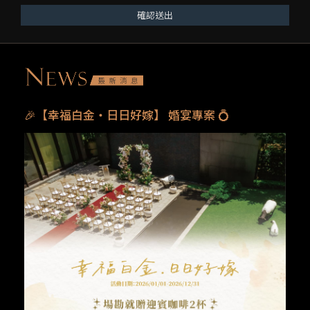
確認送出
🎉【幸福白金・日日好嫁】 婚宴專案 💍