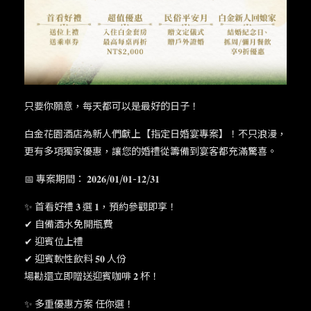
只要你願意，每天都可以是最好的日子！
白金花園酒店為新人們獻上【指定日婚宴專案】！不只浪漫，
更有多項獨家優惠，讓您的婚禮從籌備到宴客都充滿驚喜。
📅 專案期間： 𝟐𝟎𝟐𝟔/𝟎𝟏/𝟎𝟏-𝟏𝟐/𝟑𝟏
✨ 首看好禮 𝟑 選 𝟏，預約參觀即享！
✔ 自備酒水免開瓶費
✔ 迎賓位上禮
✔ 迎賓軟性飲料 𝟓𝟎 人份
場勘還立即贈送迎賓咖啡 𝟐 杯！
✨ 多重優惠方案 任你選！