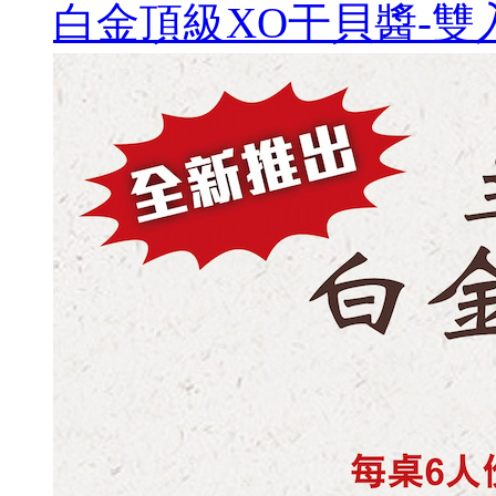
白金頂級XO干貝醬-雙