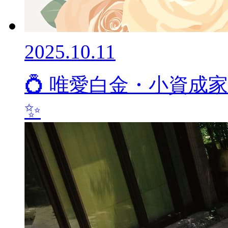
2025.10.11
💍 唯愛白金・小資成
✨