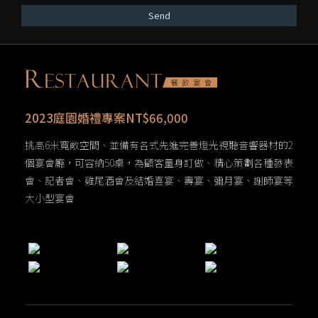
Send
2023庭園婚禮專案NT$66,000
挑高6米寬敞空間、並備有各式先進完善燈光視聽音響器材的2
個宴會廳，可容納50桌，為顧客量身訂做、精心策劃各種發表
會、記者會、雞尾酒會及結婚喜宴、壽宴、彌月宴、謝師宴等
大小型宴會