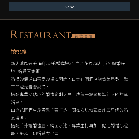
Send
禧悅廳
新店地區最美 最浪漫的婚宴場地 白金花園酒店 戶外證婚綠
地 婚禮宴會廳
婚禮的籌備由喜宴的場地開始，白金花園酒店結合業界數一數
二的燈光音響設備，
搭配專業又貼心的婚禮企劃人員，成就一場屬於準新人的甜蜜
婚宴。
白金花園酒店斥資數千萬打造一間在安坑地區首座五星級的婚
宴場地，
搭配戶外證婚禮臺、鏡面水池、專業主持再加上貼心婚禮小秘
書，張羅一切婚禮大小事，