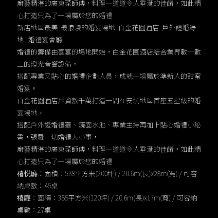
廚藝精湛的廣東菜師傅，料理一道道令人垂涎的佳餚，如此精
心打造只為了一場屬於您的婚禮
新店地區最美 最浪漫的婚宴場地 白金花園酒店 戶外證婚綠
地 婚禮宴會廳
婚禮的籌備由喜宴的場地開始，白金花園酒店結合業界數一數
二的燈光音響設備，
搭配專業又貼心的婚禮企劃人員，成就一場屬於準新人的甜蜜
婚宴。
白金花園酒店斥資數千萬打造一間在安坑地區首座五星級的婚
宴場地，
搭配戶外證婚禮臺、鏡面水池、專業主持再加上貼心婚禮小秘
書，張羅一切婚禮大小事，
廚藝精湛的廣東菜師傅，料理一道道令人垂涎的佳餚，如此精
心打造只為了一場屬於您的婚禮
禧悦廳
：面積：578平方米(200坪) / 20.6m(長)x28m(寬) / 可容
納桌數：45桌
禧廳
：面積：355平方米(120坪) / 20.6m(長)x17m(寬) / 可容納
桌數：27桌