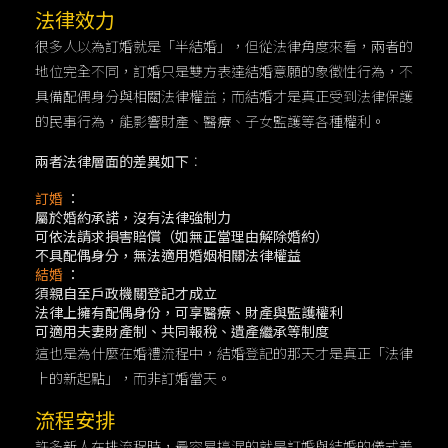
法律效力
很多人以為訂婚就是「半結婚」，但從法律角度來看，兩者的
地位完全不同，訂婚只是雙方表達結婚意願的象徵性行為，不
具備配偶身分與相關法律權益；而結婚才是真正受到法律保護
的民事行為，能影響財產、醫療、子女監護等各種權利。
兩者法律層面的差異如下
：
訂婚
：
屬於婚約承諾，沒有法律強制力
可依法請求損害賠償（如無正當理由解除婚約）
不具配偶身分，無法適用婚姻相關法律權益
結婚
：
須親自至戶政機關登記才成立
法律上擁有配偶身份，可享醫療、財產與監護權利
可適用夫妻財產制、共同報稅、遺產繼承等制度
這也是為什麼在婚禮流程中，結婚登記的那天才是真正「法律
上的新起點」，而非訂婚當天。
流程安排
許多新人在排流程時，最容易搞混的就是訂婚與結婚的儀式差