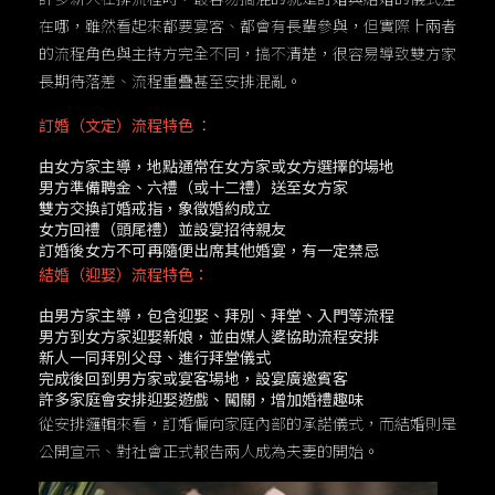
在哪，雖然看起來都要宴客、都會有長輩參與，但實際上兩者
的流程角色與主持方完全不同，搞不清楚，很容易導致雙方家
長期待落差、流程重疊甚至安排混亂。
訂婚（文定）流程特色
：
由女方家主導，地點通常在女方家或女方選擇的場地
男方準備聘金、六禮（或十二禮）送至女方家
雙方交換訂婚戒指，象徵婚約成立
女方回禮（頭尾禮）並設宴招待親友
訂婚後女方不可再隨便出席其他婚宴，有一定禁忌
結婚（迎娶）流程特色：
由男方家主導，包含迎娶、拜別、拜堂、入門等流程
男方到女方家迎娶新娘，並由媒人婆協助流程安排
新人一同拜別父母、進行拜堂儀式
完成後回到男方家或宴客場地，設宴廣邀賓客
許多家庭會安排迎娶遊戲、闖關，增加婚禮趣味
從安排邏輯來看，訂婚偏向家庭內部的承諾儀式，而結婚則是
公開宣示、對社會正式報告兩人成為夫妻的開始。