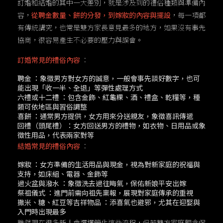
訂婚和結婚的其中一大差別，就是涉及到的禮俗種類與準備內
容，
從聘金數量、餅的分發，到嫁妝的內容與擺設
，每一項都
有傳統講究，也常是雙方家長意見最多的地方，如果沒有事先
協商，很容易產生不必要的壓力與誤會。
訂婚常見的禮俗內容
：
聘金
：象徵男方對女方的誠意，一般會事先談好數字，也可
能出現「收一半、全退」等彈性處理方式
六禮或十二禮
：包含金飾、紅龜粿、酒、禮盒、乾糧等，種
類可依地區與習俗調整
喜餅
：通常男方提供，女方用來分送親友，象徵喜訊傳遞
回禮（頭尾禮）
：女方回送男方的禮物，如衣物、日用品或象
徵性用品，代表兩家對等
結婚常見的禮俗內容
：
嫁妝
：女方準備的生活用品與現金，視為對新家庭的祝福與
支持，如床組、電器、金飾等
過火盆與潑水
：象徵洗去過往晦氣，保佑新娘平安出嫁
祭祖儀式
：進門前需向祖先稟報，展現對家庭傳承的重視
撒米、糖、紅豆等吉祥物品
：添喜氣也避邪，尤其在迎娶與
入門時出現最多
雖然現在很多新人會選擇簡化這些流程，但若雙方家庭觀念保