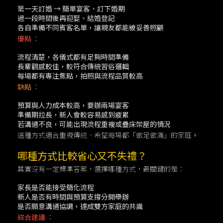
第一天訂婚 → 簡單宴客、訂下婚期
過一段時間後再迎娶、結婚登記
各自準備不同賓客名單，讓親友都能被妥善照顧
優點
：
流程清楚，各儀式都有足夠時間準備
長輩觀感較佳，較符合傳統習俗邏輯
每場都有專注焦點，拍照與流程品質較高
缺點
：
預算與人力成本較高，要辦兩場宴客
準備期拉長，新人會較容易感到疲累
若溝通不良，可能出現流程重複或疊床架屋的情況
這種方式適合重視傳統、希望每場都「做足做滿」的家庭。
哪種方式比較省心又不失禮？
其實沒有一定標準答案，選擇哪種方式，最關鍵的是：
家長是否能接受簡化流程
新人是否有時間與預算支撐分開舉辦
是否願意溝通協調，達成雙方家庭的共識
綜合建議
：