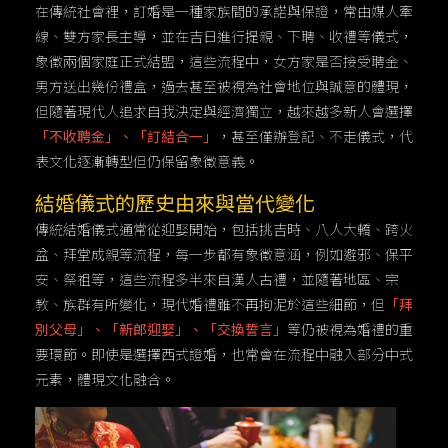
在傳統社會裡，訂婚是一種家族間的承諾與保證，常由媒人牽
線、雙方家長主導，並在吉日進行提親、下聘、收禮等儀式，
象徵兩個家庭正式結盟，這些流程中，女方家是否接受聘金、
男方送出幾份禮盒，過去甚至被視為社會地位與誠意的體現，
但隨著現代人追求自我決定與經濟獨立，越來越多新人會選擇
「不收聘金」、「訂結合一」
，甚至僅辦登記、不走儀式，代
表文化逐漸轉型但仍保留象徵意義。
結婚儀式的歷史由來與當代變化
傳統結婚儀式通常從迎娶開始，包括挑吉時、八人大轎、跨火
盆、拜堂成親等流程，每一步都有象徵意涵，例如避邪、保平
安、祭祖等，這些流程多半來自漢人古禮，並隨著地區、宗
教、族群有所變化，現代婚禮雖不再拘泥於這些細節，但
「拜
別父母」、「新郎迎娶」、「交換誓言」
等仍被視為婚禮的重
要環節。即使是選擇西式證婚，也常會在流程中融入部分中式
元素，體現文化融合。