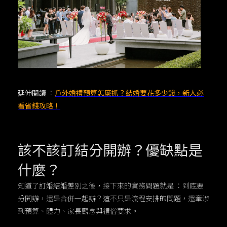
延伸閱讀
：
戶外婚禮預算怎麼抓？結婚要花多少錢，新人必
看省錢攻略！
該不該訂結分開辦？優缺點是
什麼？
知道了訂婚結婚差別之後，接下來的實務問題就是 ：到底要
分開辦，還是合併一起辦？這不只是流程安排的問題，還牽涉
到預算、體力、家長觀念與禮俗要求。