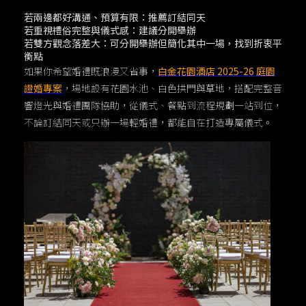
若兩邊都好溝通、預算有限：推薦訂結同天
若重視禮俗完整與儀式感：建議分開舉辦
若雙方觀念落差大：可分開舉辦但簡化其中一場，找到折衷平
衡點
如果你希望婚禮既浪漫又省事，
白金花園酒店 2025-26 庭園
證婚專案
，場地設有花園水池、白色拱門與草地，搭配完整音
響燈光與婚禮團隊協助，從儀式、餐點到流程規劃一站到位，
不論訂結同天或只辦一場輕婚禮，都能自在打造專屬儀式。