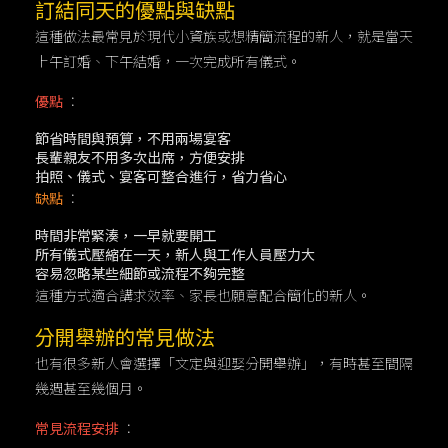
訂結同天的優點與缺點
這種做法最常見於現代小資族或想精簡流程的新人，就是當天
上午訂婚、下午結婚，一次完成所有儀式。
優點
：
節省時間與預算，不用兩場宴客
長輩親友不用多次出席，方便安排
拍照、儀式、宴客可整合進行，省力省心
缺點
：
時間非常緊湊，一早就要開工
所有儀式壓縮在一天，新人與工作人員壓力大
容易忽略某些細節或流程不夠完整
這種方式適合講求效率、家長也願意配合簡化的新人。
分開舉辦的常見做法
也有很多新人會選擇「文定與迎娶分開舉辦」，有時甚至間隔
幾週甚至幾個月。
常見流程安排
：