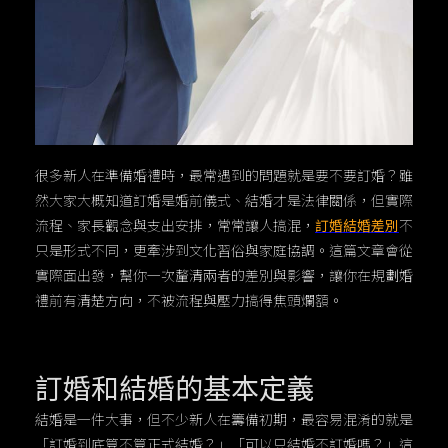
很多新人在準備婚禮時，最常遇到的問題就是要不要訂婚？雖
然大家大概知道訂婚是婚前儀式、結婚才是法律關係，但實際
流程、家長觀念與支出安排，常常讓人搞混，
訂婚結婚差別
不
只是形式不同，更牽涉到文化習俗與家庭協調。這篇文章會從
實際面出發，幫你一次釐清兩者的差別與影響，讓你在規劃婚
禮前有清楚方向，不被流程與壓力搞得焦頭爛額。
訂婚和結婚的基本定義
結婚是一件大事，但不少新人在籌備初期，最容易混淆的就是
「訂婚到底算不算正式結婚？」「可以只結婚不訂婚嗎？」這