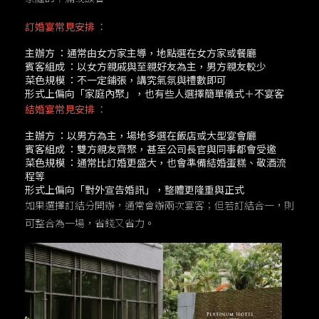
訂婚宴常見安排
：
主辦方
：通常由女方家主導，地點選在女方家或餐廳
賓客組成
：以女方親戚與至親好友為主，男方親友較少
菜色規模
：不一定鋪張，講究氣氛與禮數即可
形式上偏向「家庭內聚」
，也有些人選擇簡單儀式＋不宴客
結婚宴常見安排
：
主辦方
：以男方為主，場地多選在飯店或大型宴會廳
賓客組成
：雙方親友齊聚，甚至公司長官與同事都會受邀
菜色規模
：通常比訂婚更盛大，也會準備結婚蛋糕、敬酒流
程等
形式上偏向「對外宣告婚訊」
，整體更隆重與正式
如果選擇訂結分開辦，通常會辦兩次宴客；但若訂結合一，則
可整合為一場，省錢又省力。