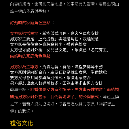
內容的期待，也可能天差地遠，如果沒有先釐清，容易出現由
誰主導的矛盾與爭執。
訂婚時的家庭角色重點
：
女方家通常主場
，掌控儀式流程、宴客名單與安排
男方家主要是「上門提親」與送禮角色，表達誠意
女方家長往往會在意聘金數字、禮數完整度
女方也可能對外稱「女兒已文定」，象徵已「名花有主」
結婚時的家庭角色重點
：
男方家為主導方
，負責迎娶、宴請、流程安排等事務
女方家則偏向配合方，主要任務是嫁出女兒、準備嫁妝
雙方父母會共同參與拜別儀式，象徵兩家結合
男方親友出席人數通常較多，因為主場多由男方安排
簡單來說，
訂婚像是女方家的場子、男方來表達誠意；而結婚
則是男方家對外宣示「我們娶媳婦了」的公開儀式
。角色互換
之下，若新人沒先協調好，很容易造成雙方家長「誰都想主
導」的狀況。
禮俗文化