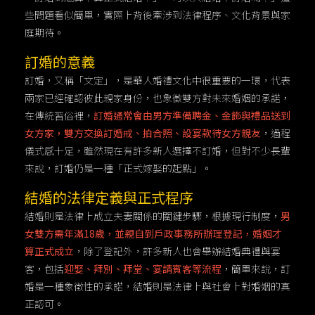
些問題看似簡單，實際上背後牽涉到法律程序、文化背景與家
庭期待。
訂婚的意義
訂婚，又稱「文定」，是華人婚禮文化中很重要的一環，代表
兩家已經確認彼此親家身份，也象徵雙方對未來婚姻的承諾，
在傳統習俗裡，
訂婚通常會由男方準備聘金、金飾與禮品送到
女方家，雙方交換訂婚戒、拍合照、設宴款待女方親友
，過程
儀式感十足，雖然現在有許多新人選擇不訂婚，但對不少長輩
來說，訂婚仍是一種「正式嫁娶的起點」。
結婚的法律定義與正式程序
結婚則是法律上成立夫妻關係的關鍵步驟，根據現行制度，
男
女雙方需年滿18歲，並親自到戶政事務所辦理登記，婚姻才
算正式成立
，除了登記外，許多新人也會舉辦結婚典禮與宴
客，包括
迎娶、拜別、拜堂、宴請賓客等流程
，簡單來說，訂
婚是一種象徵性的承諾，結婚則是法律上與社會上對婚姻的真
正認可。