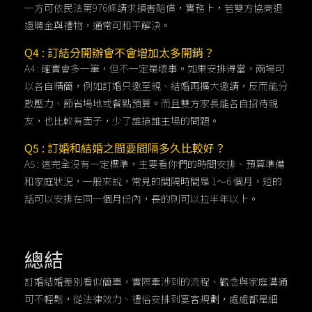
一方可依民法第976條請求損害賠償，實務上，若雙方協商退
還聘金與禮物，通常可和平解決。
Q4 : 訂結分開辦會不會增加太多開銷？
A4 : 確實會多一筆，但不一定是壞事。如果安排得當，兩場可
以各自精簡，例如訂婚只邀至親、結婚再擴大邀請，反而能分
散壓力、節省場地或餐點預算。而且雙方家長能各自招待親
友，也比較有面子，少了誰搶誰主場的問題。
Q5 : 訂婚和結婚之間要間隔多久比較好？
A5 : 這完全沒有一定標準，主要看你們的時間安排、預算準備
和家庭狀況，一般來說，常見的間隔時間是 1～6 個月，短的
話可以安排在同一個月份內，長的則可以拉半年以上。
總結
訂婚結婚差別看似簡單，實際牽涉到的流程、觀念與家庭溝通
可不輕鬆，從法律效力、禮俗安排到宴客規劃，處處都是細