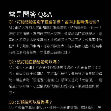
常見問答 Q&A
Q1 : 訂婚結婚差別不懂會怎樣？會踩哪些籌備地雷？
A1 : 雖然大方向大家都知道訂婚是儀式、結婚是登記，但一旦
細節搞不清楚，真的很容易出問題。像是訂婚時宴請親友、送
喜餅，卻沒安排結婚宴客，被親戚誤會只訂不結；或是兩邊流
程都排了類似的東西，導致預算爆表、新人精疲力盡。建議事
前先理清兩者差異，才能做出合適安排。
Q2 : 沒訂婚直接結婚可以嗎？
A2 : 可以，法律上不需要訂婚就能直接結婚，但要看家長接受
度，有些家庭比較開明，不訂婚也無妨；但若雙方有長輩較傳
統，可能會對「沒經過文定儀式」感到失禮或「太倉促」，建
議至少以聚餐、小型儀式取代傳統訂婚流程，兼顧體面與實
際。
Q3 : 訂婚後可以反悔嗎？
A3 : 訂婚雖不具法律效力，但若一方無正當理由解除婚約，另