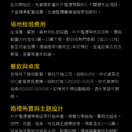
此在開始前，先掌握影響戶外婚禮預算的七大關鍵支出項目，
才能精準配置經費，也讓整體籌備過程更加順利。
場地租借費用
從海邊、草原、森林到私密莊園，戶外婚禮場地百百款，價格
範圍大約落在3萬～15萬不等，假日或熱門季節（如10~11月）
甚至可能加價。建議提早6個月至1年前預訂，並確認是否包含
帳篷、音響等基本設施。
餐飲與桌席
若場地不提供配餐，需找外燴公司，自助Buffet、中式桌菜或
BBQ都是常見選擇。自助式每人約1800-3500元，中式桌席則
每桌約18000-38000元。記得另外預估甜點吧、酒水等額外開
銷。
婚禮佈置與主題設計
戶外婚禮通常需從零打造佈置，視覺效果越強，費用也越高。
拱門、花藝、燈串、地毯與主題標語等，預算落在3～10萬。
若有指定風格如波希米亞、歐風莊園，建議與專業設計師配