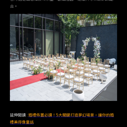
合。
延伸閱讀
:
婚禮佈置必讀！5大關鍵打造夢幻場景，讓你的婚
禮美得像童話