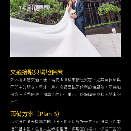
交通接駁與場地保險
郊區場地若交通不便，需安排接駁車接送賓客，尤其是長輩與
不開車的朋友。另外，戶外婚禮面臨天候與設備風險，建議加
保臨時活動保險，預算大約1～2萬元，能保障突發狀況帶來的
損失。
雨備方案（Plan B）
即使選在晴天機率高的月份，也不保證好天氣。雨備是戶外婚
禮的基本盤，包含大型帳棚租借、備用室內場地、快速佈置的