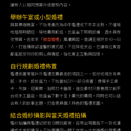
讓新人以相同預算升級服務內容。
舉辦午宴或小型婚禮
與其舉辦晚宴，不妨考慮改為中午婚禮或下午茶派對，不僅場
地租用時間短、場地費用較低，也能省下照明設備、酒水與宵
夜預算。近年來「
微型婚禮
」風潮興起，邀請至親好友40～60
人，打造精緻卻溫馨的儀式感，不但降低支出，也讓每位賓客
都能感受到你的用心與情感，強化賓主互動與回憶。
自行規劃婚禮佈置
婚禮佈置常是戶外婚禮花費最高的項目之一，若你或親友有美
感、手作、設計能力，不妨嘗試DIY一部分佈置：像是手工桌
卡、布旗、迎賓牌、拍照打卡牆等，這些素材只要善用文創平
台或手工藝店，就能省下數千至上萬元的費用。同時也可以結
合新人的故事主題，打造更具個人特色的婚禮氛圍。
結合婚紗攝影與當天婚禮拍攝
婚紗拍攝與婚禮紀錄若分開找廠商，容易出現風格不一致或溝
通成本高的情況。不妨選擇同一間工作室一次包辦婚紗與婚禮