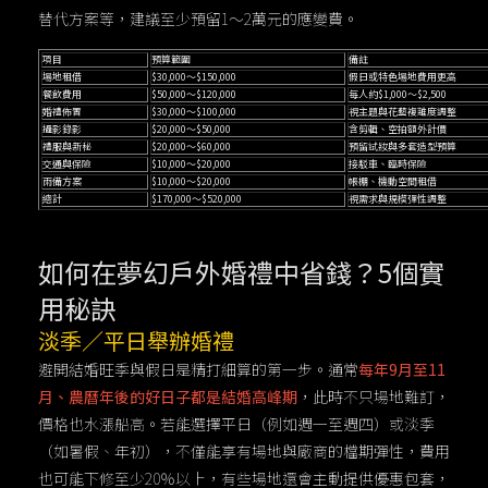
替代方案等，建議至少預留1～2萬元的應變費。
項目
預算範圍
備註
場地租借
$30,000～$150,000
假日或特色場地費用更高
餐飲費用
$50,000～$120,000
每人約$1,000～$2,500
婚禮佈置
$30,000～$100,000
視主題與花藝複雜度調整
攝影錄影
$20,000～$50,000
含剪輯、空拍額外計價
禮服與新秘
$20,000～$60,000
預留試妝與多套造型預算
交通與保險
$10,000～$20,000
接駁車、臨時保險
雨備方案
$10,000～$20,000
帳棚、機動空間租借
總計
$170,000～$520,000
視需求與規模彈性調整
如何在夢幻戶外婚禮中省錢？5個實
用秘訣
淡季／平日舉辦婚禮
避開結婚旺季與假日是精打細算的第一步。通常
每年9月至11
月、農曆年後的好日子都是結婚高峰期
，此時不只場地難訂，
價格也水漲船高。若能選擇平日（例如週一至週四）或淡季
（如暑假、年初），不僅能享有場地與廠商的檔期彈性，費用
也可能下修至少20％以上，有些場地還會主動提供優惠包套，