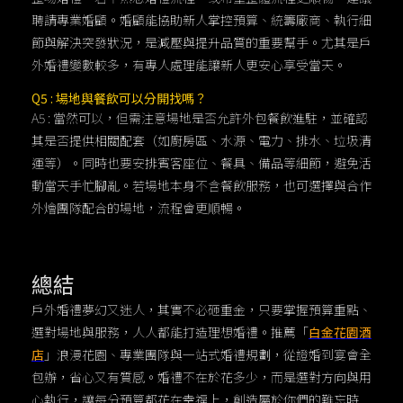
聘請專業婚顧。婚顧能協助新人掌控預算、統籌廠商、執行細
節與解決突發狀況，是減壓與提升品質的重要幫手。尤其是戶
外婚禮變數較多，有專人處理能讓新人更安心享受當天。
Q5 : 場地與餐飲可以分開找嗎？
A5 : 當然可以，但需注意場地是否允許外包餐飲進駐，並確認
其是否提供相關配套（如廚房區、水源、電力、排水、垃圾清
運等）。同時也要安排賓客座位、餐具、備品等細節，避免活
動當天手忙腳亂。若場地本身不含餐飲服務，也可選擇與合作
外燴團隊配合的場地，流程會更順暢。
總結
戶外婚禮夢幻又迷人，其實不必砸重金，只要掌握預算重點、
選對場地與服務，人人都能打造理想婚禮。推薦「
白金花園酒
店
」浪漫花園、專業團隊與一站式婚禮規劃，從證婚到宴會全
包辦，省心又有質感。婚禮不在於花多少，而是選對方向與用
心執行，讓每分預算都花在幸福上，創造屬於你們的難忘時