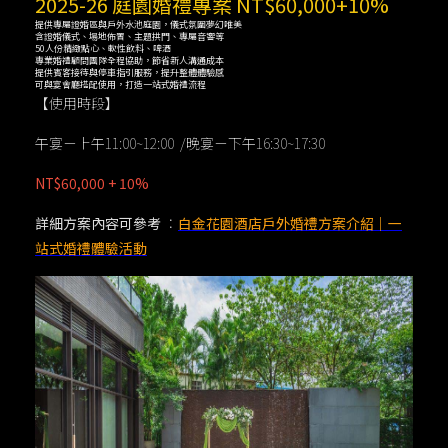
2025-26 庭園婚禮專案 NT$60,000+10%
提供專屬證婚區與戶外水池庭園，儀式氛圍夢幻唯美
含證婚儀式、場地佈置、主題拱門、專屬音響等
50人份精緻點心、軟性飲料、啤酒
專業婚禮顧問團隊全程協助，節省新人溝通成本
提供賓客接待與停車指引服務，提升整體體驗感
可與宴會廳搭配使用，打造一站式婚禮流程
【使用時段】
午宴－上午11:00~12:00 /晚宴－下午16:30~17:30
NT$60,000 + 10%
詳細方案內容可參考
：
白金花園酒店戶外婚禮方案介紹｜一
站式婚禮體驗活動