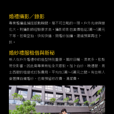
婚禮攝影／錄影
專業婚攝能捕捉感動瞬間，是不可忽略的一環。戶外光線與變
化大，對攝影師經驗要求高。攝影錄影包套價格從2萬～5萬元
不等，若需空拍、快剪快播、類婚紗拍攝，建議預算再往上
抓。
婚紗禮服租借與新秘
新人在戶外婚禮中的造型特別重要，風吹日曬、濕氣多，妝髮
易受影響，因此需專業新秘全天跟妝。加上白紗、晚禮服、男
士西服的租借或訂製費用，平均在2萬～6萬元之間。有些新人
會選擇自備婚紗，也需預留修改費、清潔費。