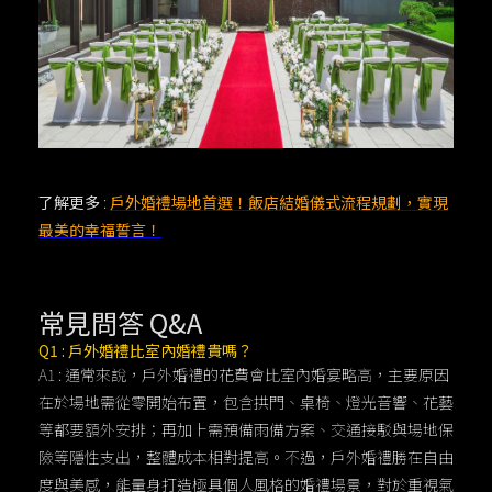
了解更多
:
戶外婚禮場地首選！飯店結婚儀式流程規劃，實現
最美的幸福誓言！
常見問答 Q&A
Q1 : 戶外婚禮比室內婚禮貴嗎？
A1 : 通常來說，戶外婚禮的花費會比室內婚宴略高，主要原因
在於場地需從零開始布置，包含拱門、桌椅、燈光音響、花藝
等都要額外安排；再加上需預備雨備方案、交通接駁與場地保
險等隱性支出，整體成本相對提高。不過，戶外婚禮勝在自由
度與美感，能量身打造極具個人風格的婚禮場景，對於重視氣