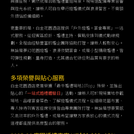
典雅座椅，儼然就是台版婚禮童話場景。現場還配備專業音響
與燈光系統，讓新人可自在舉行證婚儀式與浪漫誓言，不需額
外煩惱設備細節。
更重要的是，白金花園酒店提供「戶外證婚 + 宴會專案」一站
式服務，從迎賓區設計、婚禮主持、餐點安排到儀式動線規
劃，全程由經驗豐富的婚企團隊協助打理，讓新人輕鬆安心。
無論是夢幻花園證婚、浪漫夜間宴會，或是小型精緻婚禮，皆
可彈性規劃、量身打造，尤其適合忙碌但對品質有要求的新
人。
多項榮譽與貼心服務
白金花園酒店更曾榮獲「最牛婚禮場地10Top」殊榮，並推出
貼心的「
一站式婚禮體驗日
」活動，讓新人可於現場實地參觀
場地、品嚐宴會菜色、了解證婚儀式流程。從細緻花藝布置、
專人接待到賓客座席安排皆由專業團隊打理，無論是想要質感
又高效率的戶外婚禮，或是希望讓雙方家長放心的儀式流程，
這裡都能提供高度整合的服務。