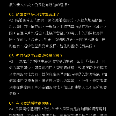
氛的新人來說，仍是物有所值的選擇。
Q2 : 結婚要花多少錢才算合理？
A2 : 結婚預算因人而異，需依據婚禮形式、人數與地點調整。
以台灣目前行情來說，一般新人平均花費約落在25～60萬元之
間。若選擇戶外婚禮，建議保留至少30萬以上的預算較為保
險，並依照「必要 vs. 想要」原則做取捨，例如場地選擇、攝
影包套、婚紗造型與宴會規模，皆能影響總花費高低。
Q3 : 如何預防下雨造成婚禮混亂？
A3 : 天氣是戶外婚禮中最無法控制的變數，因此「Plan B」雨
備方案不可少。可提前租用大型透明帳篷，或選擇可快速轉移
至室內的場地方案，並與各廠商溝通臨時變動的對應措施（如
佈置能否快速拆裝、儀式場地替代方案等）。此外，也可考慮
預定提供室內＋戶外空間的場地，如此即使變天也不至於影響
流程。
Q4 : 有必要請婚禮顧問嗎？
A4 : 是否請婚禮顧問，取決於新人是否有足夠時間與資源規劃
整場婚禮。若不熟悉婚禮流程，或希望整體流程更順暢，建議